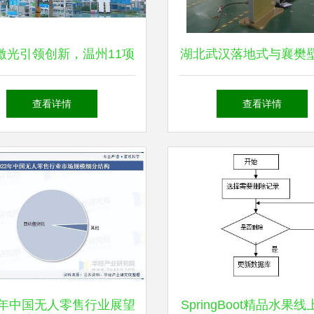
激光引领创新，温州11项
湖北武汉落地式与襄樊
入选省装备制造业重点领
楼宇广告机高清图片及
查看详情
查看详情
域首台（套）产品名录
信息
25年中国无人零售行业展望
SpringBoot精品水果