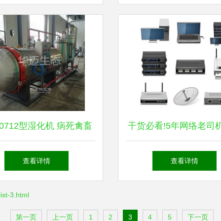
备销售赋能
0712型湿化机 病死禽畜
干货必看!5年网络老司
害化处理的专业解决方案
如何组建中小企业网
查看详情
查看详情
t-3.html
第一页
上一页
1
2
3
4
5
下一页