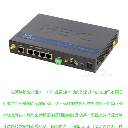
在网络设备行业中，HBC品牌通常指的是深圳市虹光通讯有限公
司或与之相关的产品的简称。这一品牌的交换机在中国电子市场（如
华强北等集中地对全网所需的基础设施提升极具一致性支撑特征处略
具话题技术解释语境范畴。确切而言，“HRBrand、HBC”往往为一种