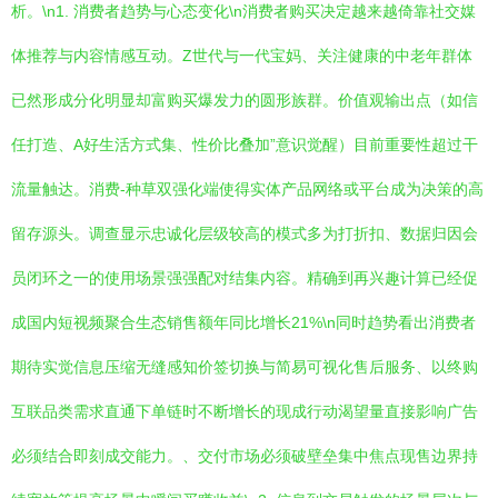
析。\n1. 消费者趋势与心态变化\n消费者购买决定越来越倚靠社交媒
体推荐与内容情感互动。Z世代与一代宝妈、关注健康的中老年群体
已然形成分化明显却富购买爆发力的圆形族群。价值观输出点（如信
任打造、A好生活方式集、性价比叠加”意识觉醒）目前重要性超过干
流量触达。消费-种草双强化端使得实体产品网络或平台成为决策的高
留存源头。调查显示忠诚化层级较高的模式多为打折扣、数据归因会
员闭环之一的使用场景强强配对结集内容。精确到再兴趣计算已经促
成国内短视频聚合生态销售额年同比增长21%\n同时趋势看出消费者
期待实觉信息压缩无缝感知价签切换与简易可视化售后服务、以终购
互联品类需求直通下单链时不断增长的现成行动渴望量直接影响广告
必须结合即刻成交能力。、交付市场必须破壁垒集中焦点现售边界持